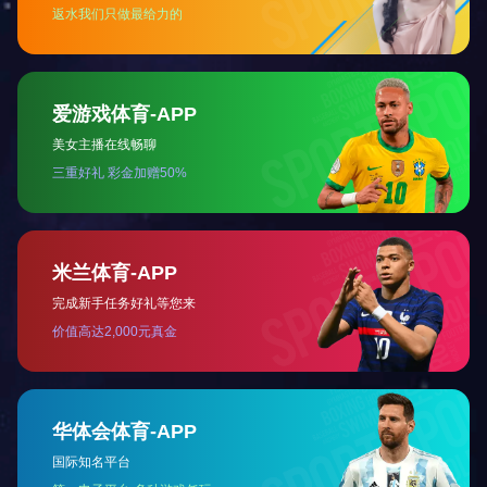
自动振动盘
自动送料振动盘