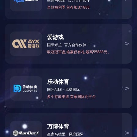
揭秘振动盘底座如何鉴别好坏
福州道同带你认识什么是振动盘
振动盘厂家告诉你振动盘振动乏力或过慢的原因
浅析振动盘工作原理
精密振动盘
螺丝振动盘
自动振动盘
您所在的位置：
大发在线登录官网-大发（中国）
>
产品中心
>
电子五金/塑料类精密振动盘