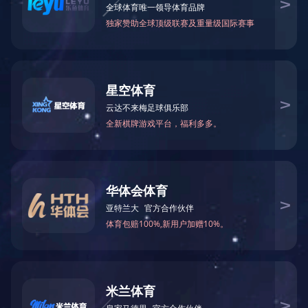
新闻资讯
公司动态
振动盘知识
关于我们
联系我们
产品导航
大发在线登录官网-大发（中国）
电子五金/塑料类精密振动盘
食品/医药/小商品类振动盘
振动盘辅助设备展示
涂层举例
振动盘展示
振动底座展示
振动盘知识