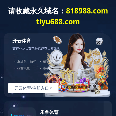
大发在线登录官网
大发在线登录官网-大发（中国）
大发在线登录官网-大发（中国）
振动盘
电子五金/塑料类精密振动
盘
食品/医药/小商品类振动
盘
振动顶盘展示
振动盘辅助设备展示
涂层举例
非标自动化产品
振动盘展示
振动底座展示
控制器展示
行业用途展示