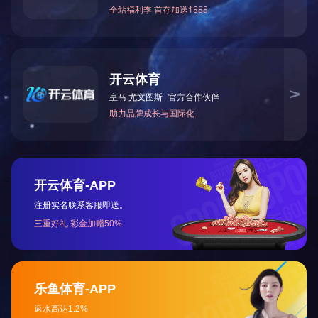
自动送料振动盘
主要由料斗、底盘、控制器、直线送料器等配
套组成。自动送料振动盘的料斗下面有个脉冲电磁铁，可以使
料斗垂直方向振动，由于弹簧片的倾斜，使料斗绕其垂直轴做
扭摆振动。料斗内零件，由于受到这种振动，而沿螺旋轨道上
升，直到送到出料口。想要了解自动送料振动盘定制价格的朋
友，可以联系福州振动盘厂家道同机械。
（此内容由
htpz9999.com
提供）
上一条:
自动振动盘
下一条:
精密振动盘
相关产品