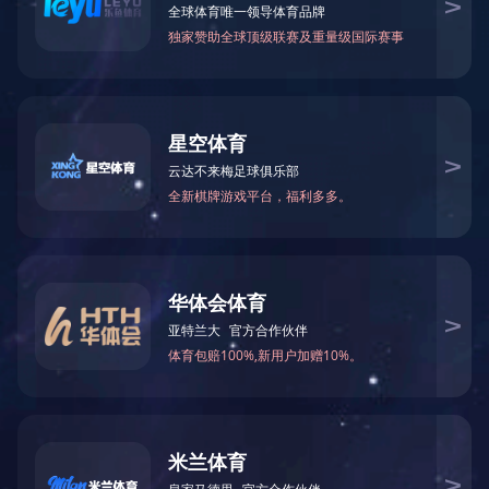
新闻资讯
公司动态
振动盘知识
关于我们
联系我们
新闻导航
公司动态
振动盘知识
常见问答
振动盘知识
揭秘振动盘底座如何鉴别好坏
福州道同带你认识什么是振动盘
振动盘厂家告诉你振动盘振动乏力或过慢的原因