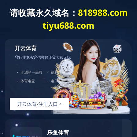
大发在线登录官网
大发在线登录官网-大发（中国）
大发在线登录官网-大发（中国）
振动盘
电子五金/塑料类精密振动
盘
食品/医药/小商品类振动
盘
振动顶盘展示
振动盘辅助设备展示
涂层举例
非标自动化产品
振动盘展示
振动底座展示
控制器展示
行业用途展示