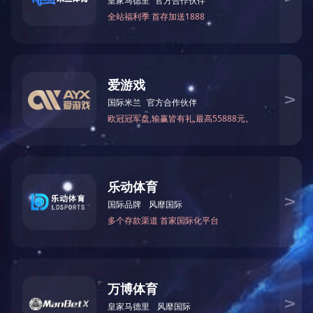
浅析振动盘工作原理
精密振动盘
螺丝振动盘
自动振动盘
您所在的位置：
大发在线登录官网-大发（中国）
>
信息动态
> 公司动态
自动送料振动盘有哪些功
能，一起来了解一下