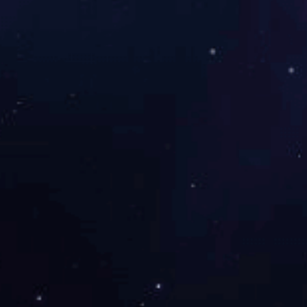
振动盘表面喷涂