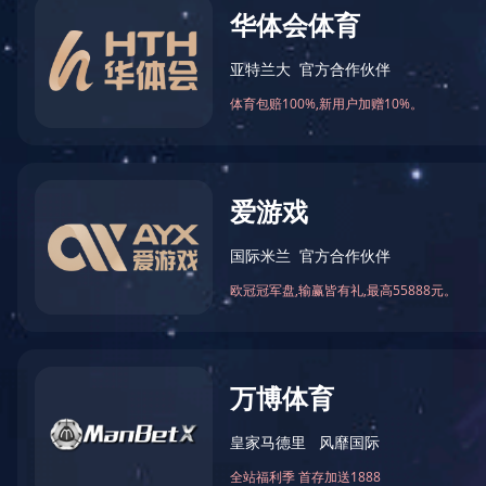
新闻资讯
公司动态
振动盘知识
关于我们
联系我们
产品导航
大发在线登录官网-大发（中国）
电子五金/塑料类精密振动盘
食品/医药/小商品类振动盘
振动盘辅助设备展示
涂层举例
振动盘展示
振动底座展示
振动盘知识