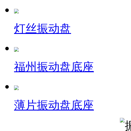
灯丝振动盘
福州振动盘底座
薄片振动盘底座