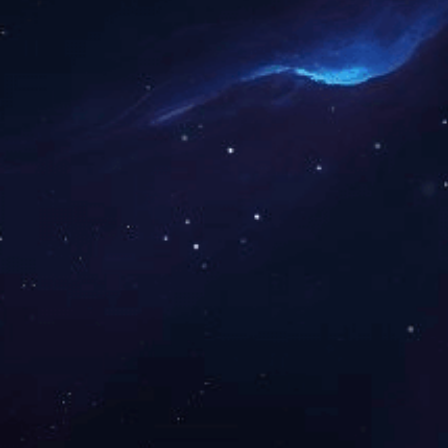
对工件的加工。
想要福州医用振动盘价格的，可以联系厂家道同机械，道同机
上一条:
灯丝振动盘
下一条:
侧拉直线送料器
相关产品
螺丝振动盘
振动盘涂层