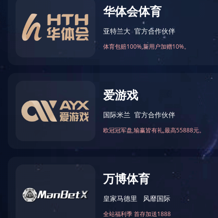
新闻资讯
公司动态
振动盘知识
关于我们
联系我们
产品导航
大发在线登录官网-大发（中国）
电子五金/塑料类精密振动盘
食品/医药/小商品类振动盘
振动盘辅助设备展示
涂层举例
振动盘展示
振动底座展示
振动盘知识