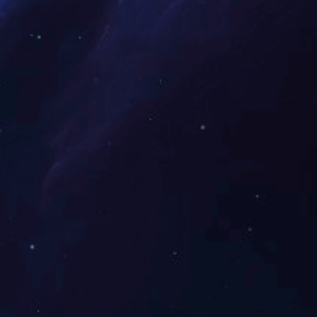
械会提供完整的巍峨报价表。