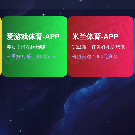
食品/医药/小商品类振动盘
它能把各种产品有序地排列出来，配合自动组装设备将产品各个