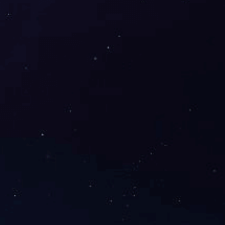
（此内容由
htpz9999.com
提供）