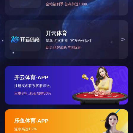
60HZ，振动机根据需要采用半波激磁振动或全波激磁振动，
如采用调频控制器振动频率为50～140HZ;
（2）振盘规格：顶盘根据工作特征可制成筒形、锥形、渐开
线形，直径从80MM至1100MM;
（3）振动盘按物料的走向分为顺时针与逆时针;
（此内容由
htpz9999.com
提供）
上一条:
福州振动盘底座
下一条:
医用振动盘
相关产品
自动振动盘