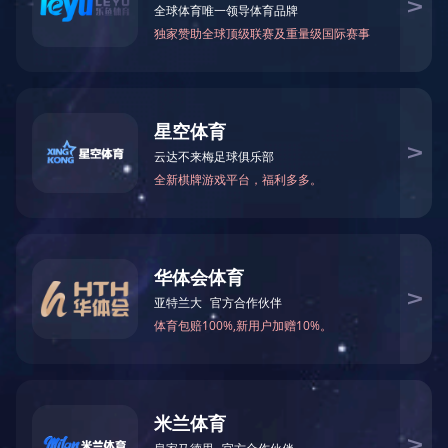
新闻资讯
公司动态
振动盘知识
关于我们
联系我们
产品导航
大发在线登录官网-大发（中国）
电子五金/塑料类精密振动盘
食品/医药/小商品类振动盘
振动盘辅助设备展示
涂层举例
振动盘展示
振动底座展示
振动盘知识