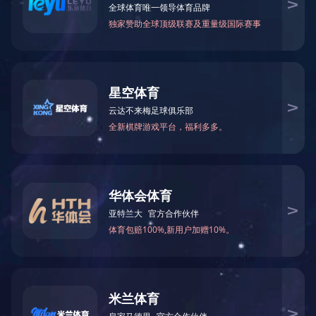
新闻资讯
公司动态
振动盘知识
关于我们
联系我们
新闻导航
公司动态
振动盘知识
常见问答
振动盘知识
揭秘振动盘底座如何鉴别好坏
福州道同带你认识什么是振动盘
振动盘厂家告诉你振动盘振动乏力或过慢的原因