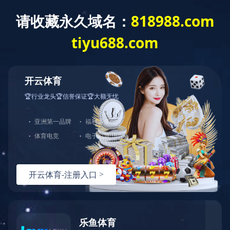
大发在线登录官网
大发在线登录官网-大发（中国）
大发在线登录官网-大发（中国）
振动盘
电子五金/塑料类精密振动
盘
食品/医药/小商品类振动
盘
振动顶盘展示
振动盘辅助设备展示
涂层举例
非标自动化产品
振动盘展示
振动底座展示
控制器展示
行业用途展示