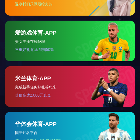
相关产品
防刮花振动盘涂层
振动盘
福州振动盘
电子零件振动盘
五金螺丝振动盘