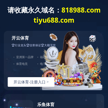
大发在线登录官网
大发在线登录官网-大发（中国）
大发在线登录官网-大发（中国）
振动盘
电子五金/塑料类精密振动
盘
食品/医药/小商品类振动
盘
振动顶盘展示
振动盘辅助设备展示
涂层举例
非标自动化产品
振动盘展示
振动底座展示
控制器展示
行业用途展示